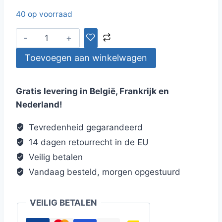
40 op voorraad
Flash-
Bag
Toevoegen aan winkelwagen
Waist
Bag
LED
Gratis levering in België, Frankrijk en
Heuptas
Nederland!
aantal
Tevredenheid gegarandeerd
14 dagen retourrecht in de EU
Veilig betalen
Vandaag besteld, morgen opgestuurd
VEILIG BETALEN