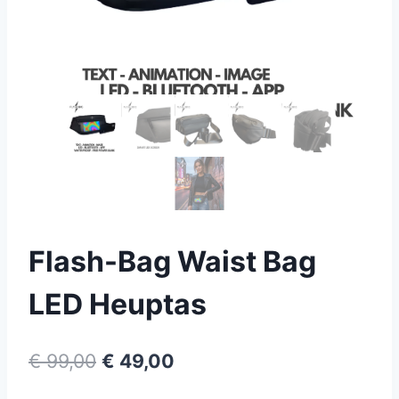
Flash-Bag Waist Bag
LED Heuptas
Oorspronkelijke
Huidige
€
99,00
€
49,00
prijs
prijs