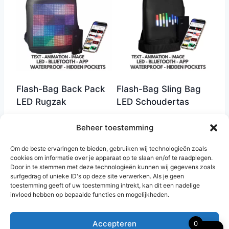
Flash-Bag Back Pack
Flash-Bag Sling Bag
LED Rugzak
LED Schoudertas
Oorspronkelijke
Huidige
Oorspronkelijke
Huidige
€
159,00
€
79,00
€
99,00
€
49,00
Beheer toestemming
prijs
prijs
prijs
prijs
was:
is:
was:
is:
Om de beste ervaringen te bieden, gebruiken wij technologieën zoals
€ 159,00.
€ 79,00.
€ 99,00.
€ 49,00.
Toevoegen aan
Toevoegen aan
cookies om informatie over je apparaat op te slaan en/of te raadplegen.
Door in te stemmen met deze technologieën kunnen wij gegevens zoals
winkelwagen
winkelwagen
surfgedrag of unieke ID's op deze site verwerken. Als je geen
toestemming geeft of uw toestemming intrekt, kan dit een nadelige
invloed hebben op bepaalde functies en mogelijkheden.
Accepteren
0