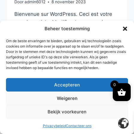
Door
admin6012
8 november 2023
Bienvenue sur WordPress. Ceci est votre
premier article. Modifiez-le ou supprimez-
Beheer toestemming
le, puis commencez à écrire !
Om de beste ervaringen te bieden, gebruiken wij technologieën zoals
BONJOUR
LEES MEER
cookies om informatie over je apparaat op te slaan en/of te raadplegen.
TOUT
Door in te stemmen met deze technologieën kunnen wij gegevens zoals
LE
surfgedrag of unieke ID's op deze site verwerken. Als je geen
MONDE !
toestemming geeft of uw toestemming intrekt, kan dit een nadelige
invloed hebben op bepaalde functies en mogelijkheden.
Accepteren
0
Weigeren
Bekijk voorkeuren
© 2026 Flash Bag
Privacybeleid
Contacteer ons